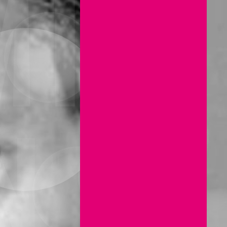
MÍR
N