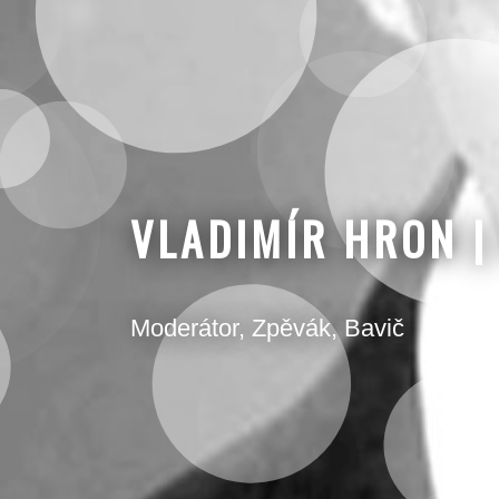
VLADIMÍR HRON 
Moderátor, Zpěvák, Bavič