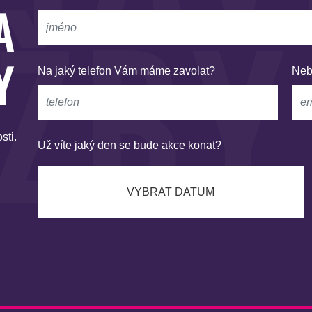
ŽBY
A
Y
Na jaký telefon Vám máme zavolat?
Neb
sti.
Už víte jaký den se bude akce konat?
VYBRAT DATUM