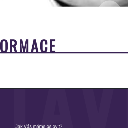
FORMACE
TÁV
Jak Vás máme oslovit?