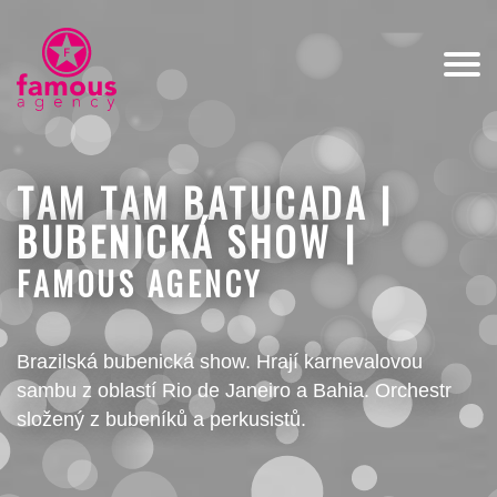
TAM TAM BATUCADA |
BUBENICKÁ SHOW |
FAMOUS AGENCY
Brazilská bubenická show. Hrají karnevalovou
sambu z oblastí Rio de Janeiro a Bahia. Orchestr
složený z bubeníků a perkusistů.