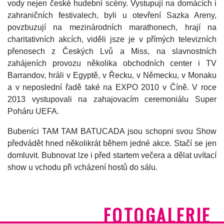
vody nejen české hudební scény. Vystupují na domácích i
zahraničních festivalech, byli u otevření Sazka Areny,
povzbuzují na mezinárodních marathonech, hrají na
charitativních akcích, viděli jsze je v přímých televizních
přenosech z Českých Lvů a Miss, na slavnostních
zahájeních provozu několika obchodních center i TV
Barrandov, hráli v Egyptě, v Řecku, v Německu, v Monaku
a v neposlední řadě také na EXPO 2010 v Číně. V roce
2013 vystupovali na zahajovacím ceremoniálu Super
Poháru UEFA.
Bubeníci TAM TAM BATUCADA jsou schopni svou Show
předvádět hned několikrát během jedné akce. Stačí se jen
domluvit. Bubnovat lze i před startem večera a dělat uvítací
show u vchodu při vcházení hostů do sálu.
FOTOGALERIE