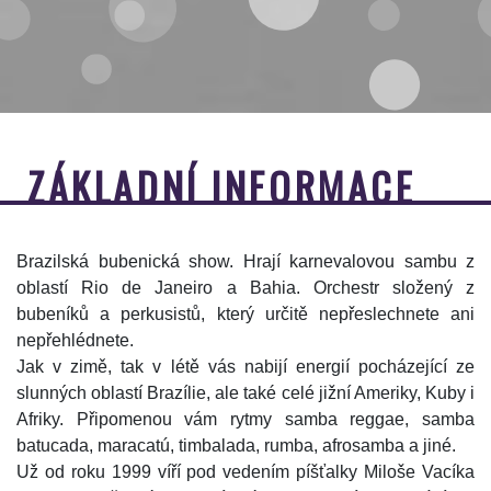
ZÁKLADNÍ INFORMACE
Brazilská bubenická show. Hrají karnevalovou sambu z
oblastí Rio de Janeiro a Bahia. Orchestr složený z
bubeníků a perkusistů, který určitě nepřeslechnete ani
nepřehlédnete.
Jak v zimě, tak v létě vás nabijí energií pocházející ze
slunných oblastí Brazílie, ale také celé jižní Ameriky, Kuby i
Afriky. Připomenou vám rytmy samba reggae, samba
batucada, maracatú, timbalada, rumba, afrosamba a jiné.
Už od roku 1999 víří pod vedením píšťalky Miloše Vacíka