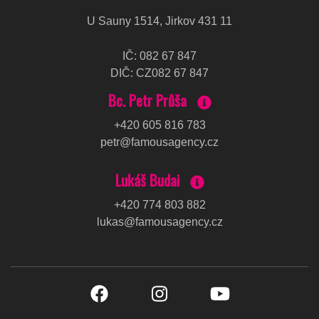
U Sauny 1514, Jirkov 431 11
IČ
:
082 67 847
DIČ
:
CZ082 67 847
Bc. Petr Průša
+420 605 816 783
petr@famousagency.cz
Lukáš Budai
+420 774 803 882
lukas@famousagency.cz