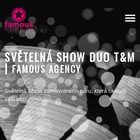
SVĚTELNÁ SHOW DUO T&M
|
FAMOUS AGENCY
Světelná Show zamilovaného páru, která okouzlí
vaši akci.