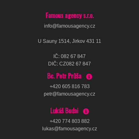
Famous agency s.r.o.
info@famousagency.cz
U Sauny 1514, Jirkov 431 11
IČ
:
082 67 847
DIČ
:
CZ082 67 847
Bc. Petr Průša
+420 605 816 783
petr@famousagency.cz
Lukáš Budai
+420 774 803 882
lukas@famousagency.cz