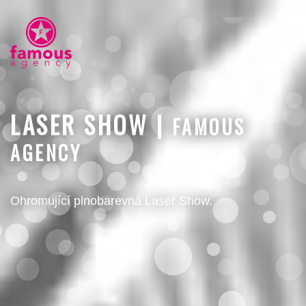
LASER SHOW |
FAMOUS
AGENCY
Ohromující plnobarevná Laser Show.