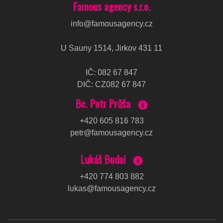
Famous agency s.r.o.
info@famousagency.cz
U Sauny 1514, Jirkov 431 11
IČ
:
082 67 847
DIČ
:
CZ082 67 847
Bc. Petr Průša
+420 605 816 783
petr@famousagency.cz
Lukáš Budai
+420 774 803 882
lukas@famousagency.cz