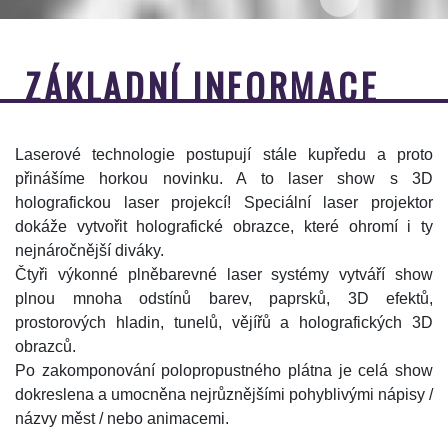
ZÁKLADNÍ INFORMACE
Laserové technologie postupují stále kupředu a proto
přinášíme horkou novinku. A to laser show s 3D
holografickou laser projekcí! Speciální laser projektor
dokáže vytvořit holografické obrazce, které ohromí i ty
nejnáročnější diváky.
Čtyři výkonné plněbarevné laser systémy vytváří show
plnou mnoha odstínů barev, paprsků, 3D efektů,
prostorových hladin, tunelů, vějířů a holografických 3D
obrazců.
Po zakomponování polopropustného plátna je celá show
dokreslena a umocněna nejrůznějšími pohyblivými nápisy /
názvy měst / nebo animacemi.