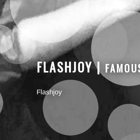
FLASHJOY |
FAMOU
Flashjoy