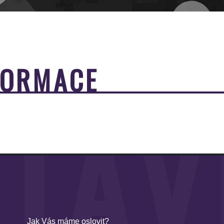
FORMACE
TÁV
Jak Vás máme oslovit?