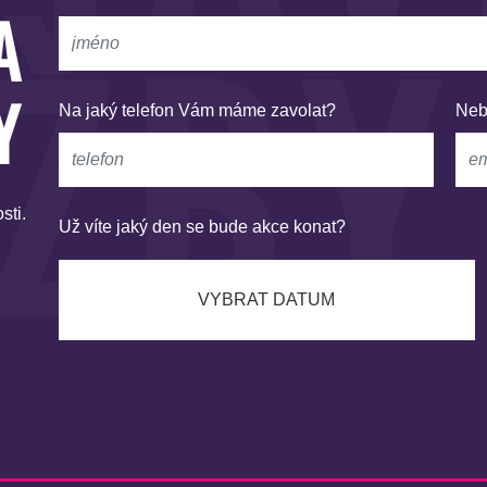
ŽBY
A
Y
Na jaký telefon Vám máme zavolat?
Neb
sti.
Už víte jaký den se bude akce konat?
VYBRAT DATUM