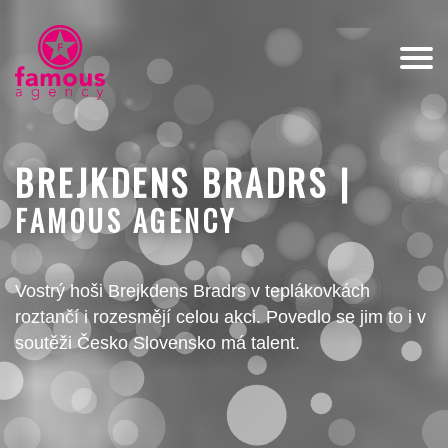
BREJKDENS BRADRS |
FAMOUS AGENCY
Vostrý hoši Brejkdens Bradrs v teplákovkách
roztančí i rozesmějí celou akci. Povedlo se jim to i v
soutěži Česko Slovensko má talent.