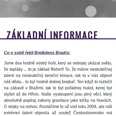
ZÁKLADNÍ INFORMACE
Co o sobě řekli Brejkdens Bradrs:
Jsme dva hodně vostrý hoši, kerý se nebojej ukázat světu,
že tepláky ... to je základ fšeho!!! To, že máme neskutečnej
talent na neskutečný taneční kreace, tak to v nás objevil
náš děda... to byl hodně dobrej brejkař. Ten když to roztočil
na zábavě v Blažimi, tak to byl pořádnej hukot, kerej byl
slyšet až do Hřivic. Naše vystoupení jsou plný věcí, který
absolutně popíraj zakony gravitace jako točky na hlavách,
či stojky na nohou. Roztáčíme to už vod roku 2004, ale náš
extrémní talent objevila až soutež Československo má