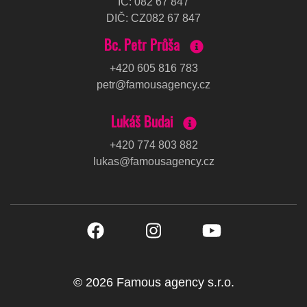
IČ
:
082 67 847
DIČ
:
CZ082 67 847
Bc. Petr Průša
+420 605 816 783
petr@famousagency.cz
Lukáš Budai
+420 774 803 882
lukas@famousagency.cz
©
2026
Famous agency s.r.o.