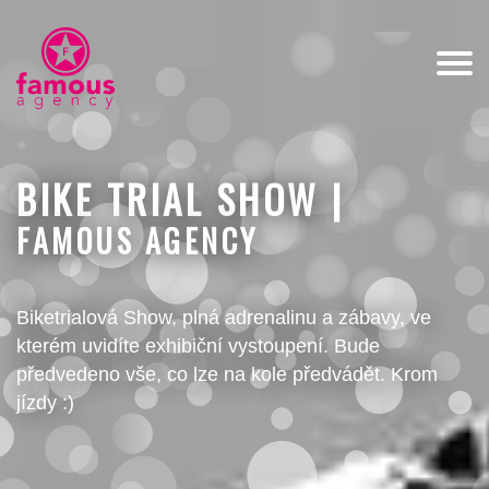
BIKE TRIAL SHOW |
FAMOUS AGENCY
Biketrialová Show, plná adrenalinu a zábavy, ve
kterém uvidíte exhibiční vystoupení. Bude
předvedeno vše, co lze na kole předvádět. Krom
jízdy :)