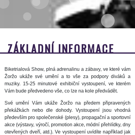
ZÁKLADNÍ INFORMACE
Biketrialová Show, plná adrenalinu a zábavy, ve které vám
Žoržo ukáže své umění a to vše za podpory diváků a
muziky. 15-25 minutové exhibiční vystoupení, ve kterém
Vám bude předvedeno vše, co lze na kole předvádět.
Své umění Vám ukáže Žoržo na předem připravených
překážkách nebo dle dohody. Vystoupení jsou vhodná
především pro společenské (plesy), propagační a sportovní
akce (výstavy, výročí, promotion akce, módní přehlídky, dny
otevřených dveří, atd.). Ve vystoupení uvídíte například jak