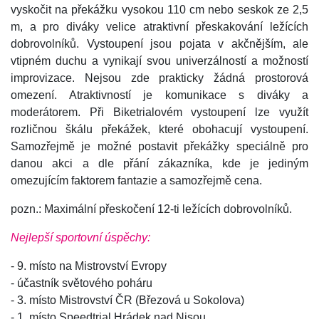
vyskočit na překážku vysokou 110 cm nebo seskok ze 2,5
m, a pro diváky velice atraktivní přeskakování ležících
dobrovolníků. Vystoupení jsou pojata v akčnějším, ale
vtipném duchu a vynikají svou univerzálností a možností
improvizace. Nejsou zde prakticky žádná prostorová
omezení. Atraktivností je komunikace s diváky a
moderátorem. Při Biketrialovém vystoupení lze využít
rozličnou škálu překážek, které obohacují vystoupení.
Samozřejmě je možné postavit překážky speciálně pro
danou akci a dle přání zákazníka, kde je jediným
omezujícím faktorem fantazie a samozřejmě cena.
pozn.: Maximální přeskočení 12-ti ležících dobrovolníků.
Nejlepší sportovní úspěchy:
- 9. místo na Mistrovství Evropy
- účastník světového poháru
- 3. místo Mistrovství ČR (Březová u Sokolova)
- 1. místo Speedtrial Hrádek nad Nisou